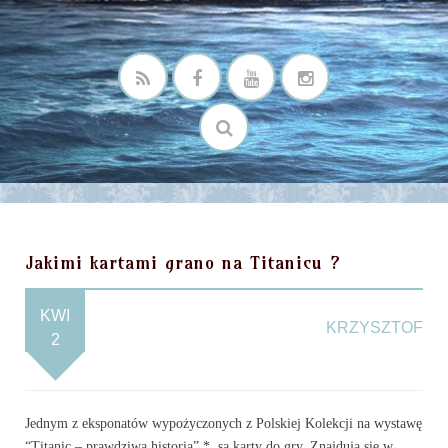
Jakimi kartami grano na Titanicu ?
KWI
KRZYSZTOF
2
Jednym z eksponatów wypożyczonych z Polskiej Kolekcji na wystawę
“Titanic – prawdziwa historia” *, są karty do gry. Znajdują się w