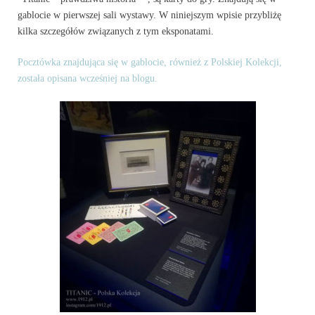
gablocie w pierwszej sali wystawy. W niniejszym wpisie przybliżę
kilka szczegółów związanych z tym eksponatami.
Pocztówka znajdująca się w gablocie, również z Polskiej Kolekcji,
została opisana wcześniej na blogu.