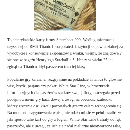
To amerykańskie karty firmy Steamboat 999. Według informacji
uzyskanej od RMS Titanic Incorporated, instytucji odpowiedzialnej za
wydobycie i konserwację eksponatów z wraku, wiemy, że znajdowały
się one w bagażu Henry’ego Sutehall’a *. Henry w wieku 25 lat
zginął na Titanicu. Był pasażerem trzeciej klasy.
Popularne gry karciane, rozgrywane na pokładzie Titanica to głównie
wist, brydż, pasjans czy poker. White Star Line, w broszurach
informacyjnych dla pasażerów statków swojej floty, ostrzegała przed
podejmowaniem gry hazardowej z uwagi na obecność szulerów,
którzy zręcznie oszukiwali pozostałych graczy celem wzbogacenia się.
Na moment przygotowania wpisu, nie udało mi się w pełni ustalić, w
jaki sposób talie kart do gry z logiem White Star Line trafiały do rąk
pasażerów, ale z uwagi, że istnieją nadal nieliczne nieotworzone talie,