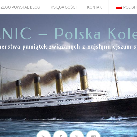
ZEGO POWSTAŁ BLOG
KSIĘGA GOŚCI
KONTAKT
POLISH
NIC – Polska Kol
onerstwa pamiątek związanych z najsłynniejszym s