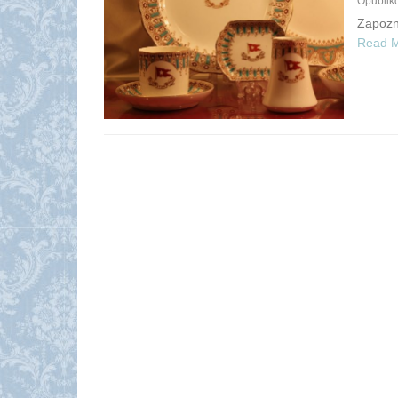
Opubli
Zapozna
Read 