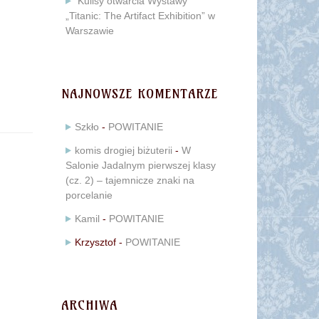
Kulisy otwarcia Wystawy
„Titanic: The Artifact Exhibition” w
Warszawie
NAJNOWSZE KOMENTARZE
Szkło
-
POWITANIE
komis drogiej biżuterii
-
W
Salonie Jadalnym pierwszej klasy
(cz. 2) – tajemnicze znaki na
porcelanie
Kamil
-
POWITANIE
Krzysztof
-
POWITANIE
ARCHIWA