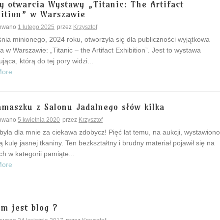
y otwarcia Wystawy „Titanic: The Artifact
bition” w Warszawie
kowano
1 lutego 2025
przez
Krzysztof
nia minionego, 2024 roku, otworzyła się dla publiczności wyjątkowa
 w Warszawie: „Titanic – the Artifact Exhibition”. Jest to wystawa
jąca, którą do tej pory widzi...
More
amaszku z Salonu Jadalnego słów kilka
kowano
5 kwietnia 2020
przez
Krzysztof
była dla mnie za ciekawa zdobycz! Pięć lat temu, na aukcji, wystawiono
 kulę jasnej tkaniny. Ten bezkształtny i brudny materiał pojawił się na
ch w kategorii pamiąte...
More
m jest blog ?