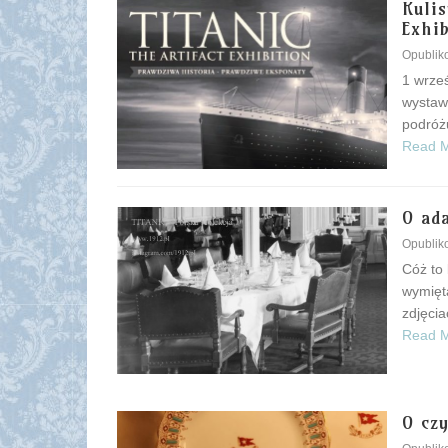
Kulis
Exhi
Opubli
1 wrześ
wystawa
podróżu
Read 
O ad
Opubli
Cóż to 
wymiętą
zdjęcia
Read 
O czy