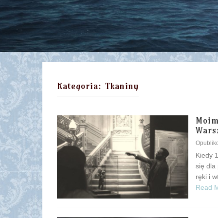
Kategoria:
Tkaniny
Moim
Wars
Opubli
Kiedy 1
się dl
ręki i 
Read 