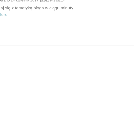
kowano
24 kwietnia 2017
przez
Krzysztof
j się z tematyką bloga w ciągu minuty....
More