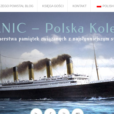
ZEGO POWSTAŁ BLOG
KSIĘGA GOŚCI
KONTAKT
POLISH
NIC – Polska Kol
onerstwa pamiątek związanych z najsłynniejszym s