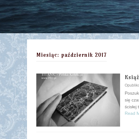
Miesiąc:
październik 2017
Książ
Opubli
Poszuk
się cza
ścisłej 
Read 