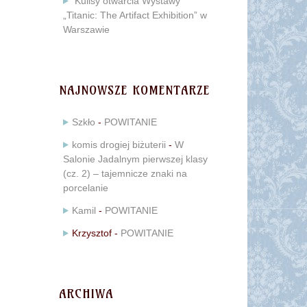
Kulisy otwarcia Wystawy
„Titanic: The Artifact Exhibition” w
Warszawie
NAJNOWSZE KOMENTARZE
Szkło
-
POWITANIE
komis drogiej biżuterii
-
W
Salonie Jadalnym pierwszej klasy
(cz. 2) – tajemnicze znaki na
porcelanie
Kamil
-
POWITANIE
Krzysztof
-
POWITANIE
ARCHIWA