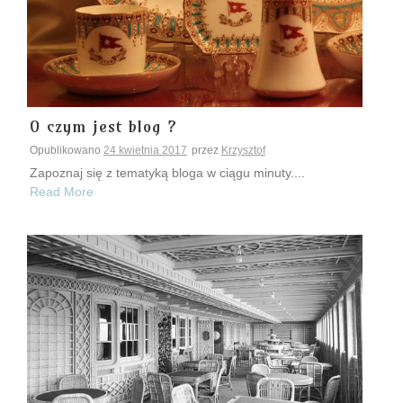
O czym jest blog ?
Opublikowano
24 kwietnia 2017
przez
Krzysztof
Zapoznaj się z tematyką bloga w ciągu minuty....
Read More