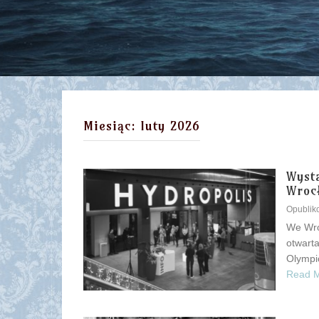
Miesiąc:
luty 2026
Wyst
Wroc
Opubli
We Wro
otwarta
Olympic
Read 