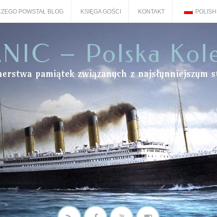
ZEGO POWSTAŁ BLOG
KSIĘGA GOŚCI
KONTAKT
POLISH
NIC – Polska Kol
onerstwa pamiątek związanych z najsłynniejszym s