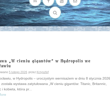
awa „W cieniu gigantów” w Hydropolis we
ławiu
kowano
5 lutego 2026
przez
Krzysztof
cławiu, w Hydropolis – uroczystym wernisażem w dniu 8 stycznia 2026
 została wystawa zatytułowana „W cieniu gigantów: Titanic, Britannic,
 i kobieta, która pr...
More