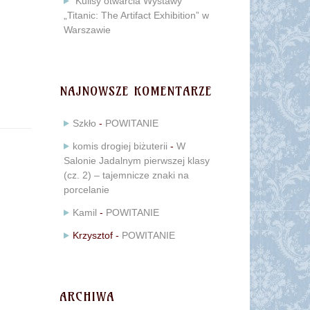
Kulisy otwarcia Wystawy
„Titanic: The Artifact Exhibition” w
Warszawie
NAJNOWSZE KOMENTARZE
Szkło
-
POWITANIE
komis drogiej biżuterii
-
W
Salonie Jadalnym pierwszej klasy
(cz. 2) – tajemnicze znaki na
porcelanie
Kamil
-
POWITANIE
Krzysztof
-
POWITANIE
ARCHIWA