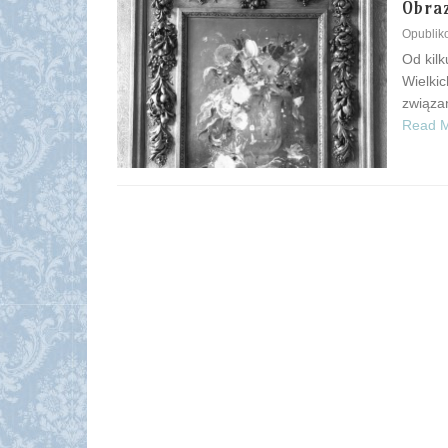
Obra
Opubli
Od kilk
Wielkic
związan
Read 