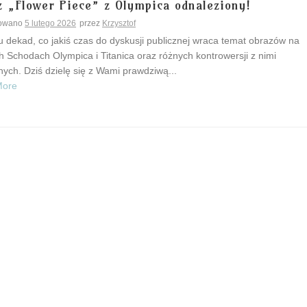
z „Flower Piece” z Olympica odnaleziony!
kowano
5 lutego 2026
przez
Krzysztof
u dekad, co jakiś czas do dyskusji publicznej wraca temat obrazów na
h Schodach Olympica i Titanica oraz różnych kontrowersji z nimi
ych. Dziś dzielę się z Wami prawdziwą...
More