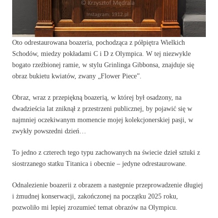
Oto odrestaurowana boazeria, pochodząca z półpiętra Wielkich
Schodów, miedzy pokładami C i D z Olympica. W tej niezwykle
bogato rzeźbionej ramie, w stylu Grinlinga Gibbonsa, znajduje się
obraz bukietu kwiatów, zwany „Flower Piece”.
Obraz, wraz z przepiękną boazerią, w której był osadzony, na
dwadzieścia lat zniknął z przestrzeni publicznej, by pojawić się w
najmniej oczekiwanym momencie mojej kolekcjonerskiej pasji, w
zwykły powszedni dzień…
To jedno z czterech tego typu zachowanych na świecie dzieł sztuki z
siostrzanego statku Titanica i obecnie – jedyne odrestaurowane.
Odnalezienie boazerii z obrazem a następnie przeprowadzenie długiej
i żmudnej konserwacji, zakończonej na początku 2025 roku,
pozwoliło mi lepiej zrozumieć temat obrazów na Olympicu.