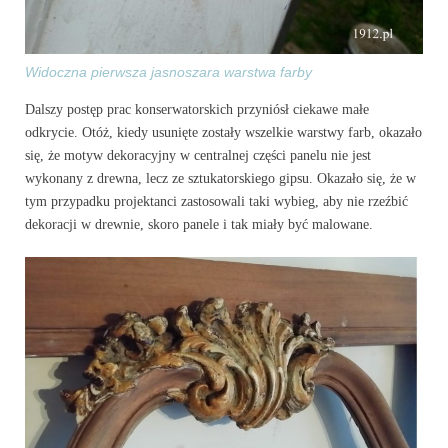
Widoczna pierwsza jasnoszara warstwa farby
Dalszy postęp prac konserwatorskich przyniósł ciekawe małe
odkrycie. Otóż, kiedy usunięte zostały wszelkie warstwy farb, okazało
się, że motyw dekoracyjny w centralnej części panelu nie jest
wykonany z drewna, lecz ze sztukatorskiego gipsu. Okazało się, że w
tym przypadku projektanci zastosowali taki wybieg, aby nie rzeźbić
dekoracji w drewnie, skoro panele i tak miały być malowane.