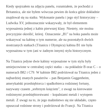
Kiedy spojrzałem na zdjęcia panelu, rozumiałem, że pochodzi z
Britannica, ale nie byłem wówczas pewien do końca gdzie dokładnie
znajdował się na statku. Wykonanie panelu i jego styl historyczny –
Ludwika XV, jednoznacznie wskazywały, że był elementem
wyposażenia jednej z kabin pierwszej klasy. Niestety, nie można
precyzyjnie określić, której. Oznaczenie „B1” na boku panelu może
wskazywać na kabinę o tym numerze, ale na pozostałych dwóch
siostrzanych statkach (Titanicu i Olympicu) kabina B1 nie była
wyposażona w tym (ani w żadnym innym) stylu historycznym.
Na Titanicu jedyne dwie kabiny wyposażone w tym stylu były
umiejscowione w centralnej części statku – na pokładzie B oraz C – o
numerach B82 i C79. W kabinie B82 podróżował na Titanicu jeden z
najbardziej znanych pasażerów – pan Benjamin Guggenheim,
amerykański przedsiębiorca i spadkobierca rodzinnej fortuny,
nazywany czasem „srebrnym księciem”, z uwagi na kierowanie
rodzinnymi przedsiębiorstwami – kopalniami metali i wytopem
metali. Z uwagi na to, że jego małżeństwo się nie układało, często
opuszczał rodzinne strony i podróżował do Francji. Na Titanica