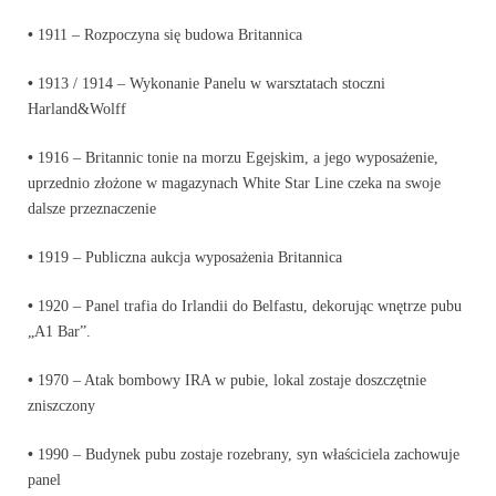
•
1911 – Rozpoczyna się budowa Britannica
•
1913 / 1914 – Wykonanie Panelu w warsztatach stoczni
Harland&Wolff
•
1916 – Britannic tonie na morzu Egejskim, a jego wyposażenie,
uprzednio złożone w magazynach White Star Line czeka na swoje
dalsze przeznaczenie
•
1919 – Publiczna aukcja wyposażenia Britannica
•
1920 – Panel trafia do Irlandii do Belfastu, dekorując wnętrze pubu
„A1 Bar”.
•
1970 – Atak bombowy IRA w pubie, lokal zostaje doszczętnie
zniszczony
•
1990 – Budynek pubu zostaje rozebrany, syn właściciela zachowuje
panel