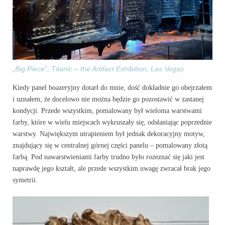
„Big Piece”, Titanic – the Artifact Exhibition, Las Vegas
Kiedy panel boazeryjny dotarł do mnie, dość dokładnie go obejrzałem
i uznałem, że docelowo nie można będzie go pozostawić w zastanej
kondycji. Przede wszystkim, pomalowany był wieloma warstwami
farby, które w wielu miejscach wykruszały się, odsłaniając poprzednie
warstwy. Największym utrapieniem był jednak dekoracyjny motyw,
znajdujący się w centralnej górnej części panelu – pomalowany złotą
farbą. Pod nawarstwieniami farby trudno było rozeznać się jaki jest
naprawdę jego kształt, ale przede wszystkim uwagę zwracał brak jego
symetrii.