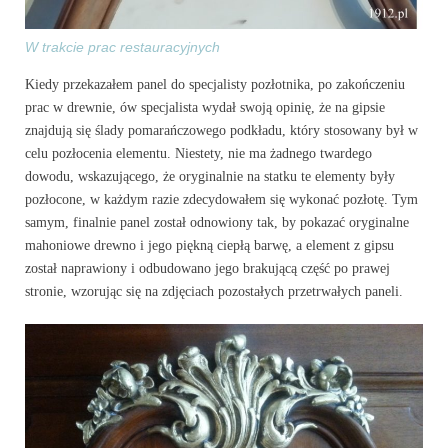
W trakcie prac restauracyjnych
Kiedy przekazałem panel do specjalisty pozłotnika, po zakończeniu
prac w drewnie, ów specjalista wydał swoją opinię, że na gipsie
znajdują się ślady pomarańczowego podkładu, który stosowany był w
celu pozłocenia elementu. Niestety, nie ma żadnego twardego
dowodu, wskazującego, że oryginalnie na statku te elementy były
pozłocone, w każdym razie zdecydowałem się wykonać pozłotę. Tym
samym, finalnie panel został odnowiony tak, by pokazać oryginalne
mahoniowe drewno i jego piękną ciepłą barwę, a element z gipsu
został naprawiony i odbudowano jego brakującą część po prawej
stronie, wzorując się na zdjęciach pozostałych przetrwałych paneli.