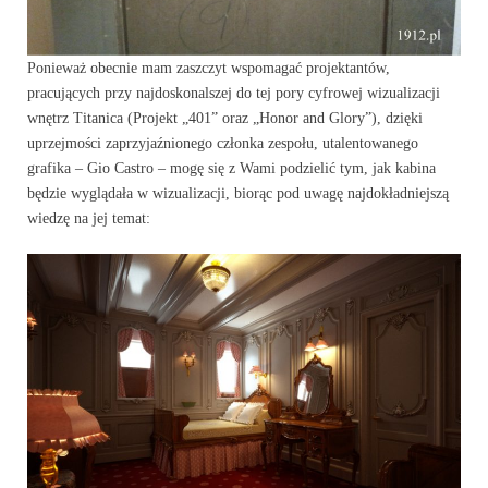
Ponieważ obecnie mam zaszczyt wspomagać projektantów,
pracujących przy najdoskonalszej do tej pory cyfrowej wizualizacji
wnętrz Titanica (Projekt „401” oraz „Honor and Glory”), dzięki
uprzejmości zaprzyjaźnionego członka zespołu, utalentowanego
grafika – Gio Castro – mogę się z Wami podzielić tym, jak kabina
będzie wyglądała w wizualizacji, biorąc pod uwagę najdokładniejszą
wiedzę na jej temat: