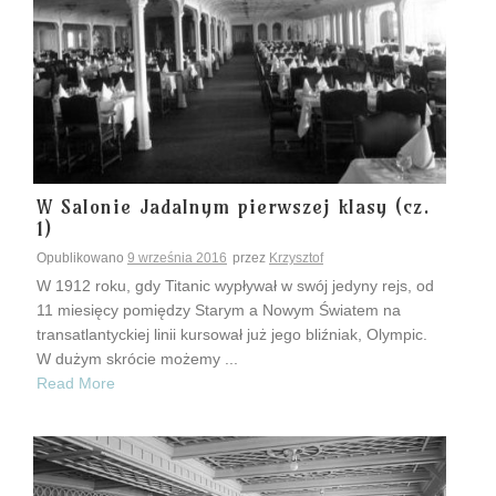
W Salonie Jadalnym pierwszej klasy (cz.
1)
Opublikowano
9 września 2016
przez
Krzysztof
W 1912 roku, gdy Titanic wypływał w swój jedyny rejs, od
11 miesięcy pomiędzy Starym a Nowym Światem na
transatlantyckiej linii kursował już jego bliźniak, Olympic.
W dużym skrócie możemy ...
Read More