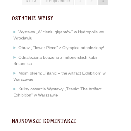
3 of 3
« Poprzednie
1
2
3
OSTATNIE WPISY
Wystawa „W cieniu gigantów” w Hydropolis we
Wrocławiu
Obraz „Flower Piece” z Olympica odnaleziony!
Odnaleziona boazeria z milionerskich kabin
Britannica
Moim okiem: „Titanic – the Artifact Exhibition” w
Warszawie
Kulisy otwarcia Wystawy „Titanic: The Artifact
Exhibition” w Warszawie
NAJNOWSZE KOMENTARZE