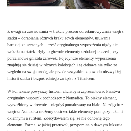
Z uwagi na zawirowania w trakcie procesu odrestaurowywania wnętrz
statku – dorabiania różnych brakujących elementów, usuwania
bardziej zniszczonych – część oryginalnego wyposażenia nigdy nie
wróciła na statek. Były to głównie elementy ozdobnej boazerii, czy
porcelanowe gniazda żarówek. Pojedyncze elementy wyposażenia
znajdują się dzisiaj w różnych kolekcjach i są ciekawe nie tylko ze
względu na swoją urodę, ale przede wszystkim z powodu niezwykłej
historii statku i bezpośredniego związku z Titanicem.
W kontekście powyższej historii, chciałbym zaprezentować Państwu
oryginalny wspornik pochodzący z Nomadica. To piękny element,
wyrzeźbiony w drewnie – niegdyś pomalowany na biało. Na zdjęciu z
wnętrza Nomadica możemy dostrzec takie elementy pomiędzy lukami
okiennymi a sufitem. Zdecydowałem się, że nie odnowię tego
elementu. Forma, w jakiej przetrwał, przypomina o dawnym luksusie