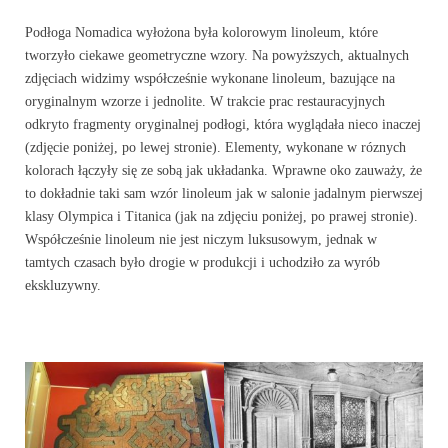
Podłoga Nomadica wyłożona była kolorowym linoleum, które
tworzyło ciekawe geometryczne wzory. Na powyższych, aktualnych
zdjęciach widzimy współcześnie wykonane linoleum, bazujące na
oryginalnym wzorze i jednolite. W trakcie prac restauracyjnych
odkryto fragmenty oryginalnej podłogi, która wyglądała nieco inaczej
(zdjęcie poniżej, po lewej stronie). Elementy, wykonane w róznych
kolorach łączyły się ze sobą jak układanka. Wprawne oko zauważy, że
to dokładnie taki sam wzór linoleum jak w salonie jadalnym pierwszej
klasy Olympica i Titanica (jak na zdjęciu poniżej, po prawej stronie).
Współcześnie linoleum nie jest niczym luksusowym, jednak w
tamtych czasach było drogie w produkcji i uchodziło za wyrób
ekskluzywny.