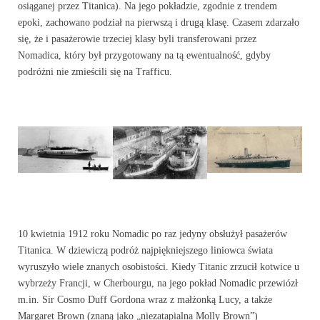
osiąganej przez Titanica). Na jego pokładzie, zgodnie z trendem
epoki, zachowano podział na pierwszą i drugą klasę. Czasem zdarzało
się, że i pasażerowie trzeciej klasy byli transferowani przez
Nomadica, który był przygotowany na tą ewentualność, gdyby
podróżni nie zmieścili się na Trafficu.
10 kwietnia 1912 roku Nomadic po raz jedyny obsłużył pasażerów
Titanica. W dziewiczą podróż najpiękniejszego liniowca świata
wyruszyło wiele znanych osobistości. Kiedy Titanic zrzucił kotwice u
wybrzeży Francji, w Cherbourgu, na jego pokład Nomadic przewiózł
m.in. Sir Cosmo Duff Gordona wraz z małżonką Lucy, a także
Margaret Brown (znaną jako „niezatapialna Molly Brown”)