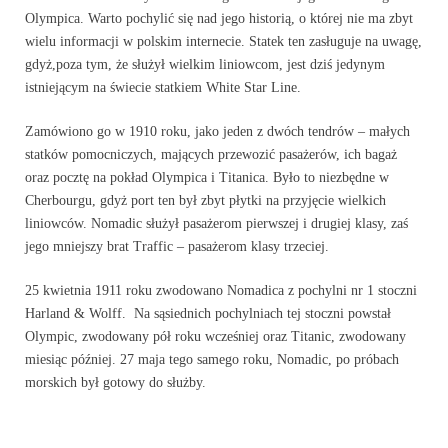
Olympica. Warto pochylić się nad jego historią, o której nie ma zbyt
wielu informacji w polskim internecie. Statek ten zasługuje na uwagę,
gdyż,poza tym, że służył wielkim liniowcom, jest dziś jedynym
istniejącym na świecie statkiem White Star Line.
Zamówiono go w 1910 roku, jako jeden z dwóch tendrów – małych
statków pomocniczych, mających przewozić pasażerów, ich bagaż
oraz pocztę na pokład Olympica i Titanica. Było to niezbędne w
Cherbourgu, gdyż port ten był zbyt płytki na przyjęcie wielkich
liniowców. Nomadic służył pasażerom pierwszej i drugiej klasy, zaś
jego mniejszy brat Traffic – pasażerom klasy trzeciej.
25 kwietnia 1911 roku zwodowano Nomadica z pochylni nr 1 stoczni
Harland & Wolff. Na sąsiednich pochylniach tej stoczni powstał
Olympic, zwodowany pół roku wcześniej oraz Titanic, zwodowany
miesiąc później. 27 maja tego samego roku, Nomadic, po próbach
morskich był gotowy do służby.