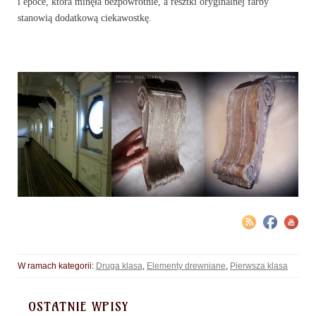
i epoce, która minęła bezpowrotnie, a resztki oryginalnej farby
stanowią dodatkową ciekawostkę.
W ramach kategorii:
Druga klasa
,
Elementy drewniane
,
Pierwsza klasa
OSTATNIE WPISY